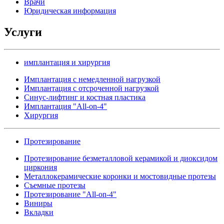
Врачи
Юридическая информация
Услуги
имплантация и хирургия
Имплантация с немедленной нагрузкой
Имплантация с отсроченной нагрузкой
Синус-лифтинг и костная пластика
Имплантация "All-on-4"
Хирургия
Протезирование
Протезирование безметалловой керамикой и диоксидом
циркония
Металлокерамические коронки и мостовидные протезы
Съемные протезы
Протезирование "All-on-4"
Виниры
Вкладки