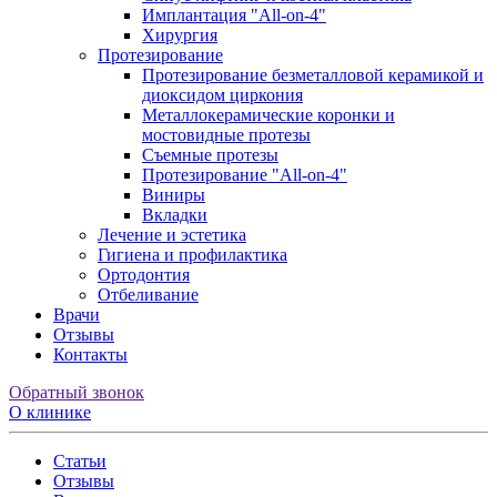
Имплантация "All-on-4"
Хирургия
Протезирование
Протезирование безметалловой керамикой и
диоксидом циркония
Металлокерамические коронки и
мостовидные протезы
Съемные протезы
Протезирование "All-on-4"
Виниры
Вкладки
Лечение и эстетика
Гигиена и профилактика
Ортодонтия
Отбеливание
Врачи
Отзывы
Контакты
Обратный звонок
О клинике
Статьи
Отзывы