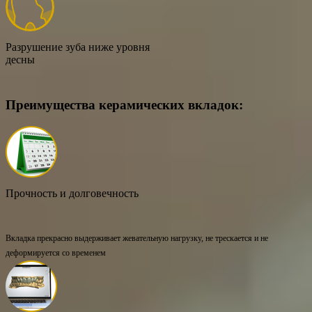
Разрушение зуба ниже уровня
десны
Преимущества керамических вкладок:
Прочность и долговечность
Вкладка прекрасно выдерживает жевательную нагрузку, не трескается и не
деформируется со временем