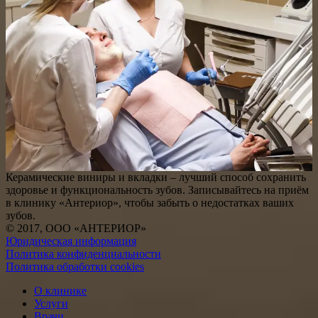
Керамические виниры и вкладки – лучший способ сохранить
здоровье и функциональность зубов. Записывайтесь на приём
в клинику «Антериор», чтобы забыть о недостатках ваших
зубов.
© 2017, ООО «АНТЕРИОР»
Юридическая информация
Политика конфиденциальности
Политика обработки cookies
О клинике
Услуги
Врачи