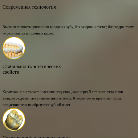
Современная технология
Высокая точность прилегания вкладки к зубу, без зазоров и пустот, благодаря этому
не развивается вторичный кариес
Стабильность эстетических
свойств
Керамика не впитывает красящие вещества, даже через 5 лет после установки
вкладка сохранит свой изначальный оттенок. К керамике не прилипает пища,
вследствие чего не образуется зубной налет
Сохранение функциональности