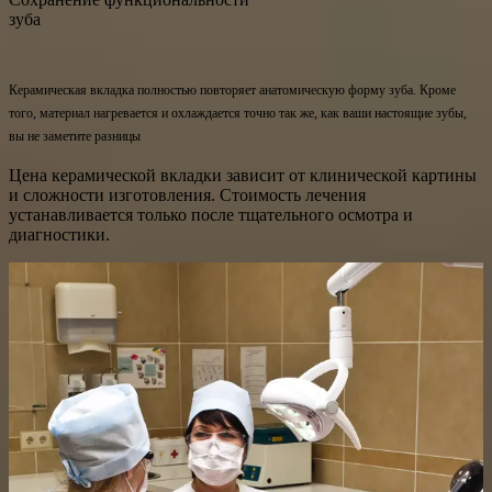
зуба
Керамическая вкладка полностью повторяет анатомическую форму зуба. Кроме
того, материал нагревается и охлаждается точно так же, как ваши настоящие зубы,
вы не заметите разницы
Цена керамической вкладки зависит от клинической картины
и сложности изготовления. Стоимость лечения
устанавливается только после тщательного осмотра и
диагностики.