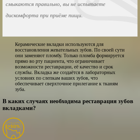
смыкаются правильно, вы не испытаете
дискомфорта при приёме пищи.
Керамические вкладки используются для
восстановления жевательных зубов. По своей сути
они заменяют пломбу. Только пломба формируется
прямо во рту пациента, что ограничивает
возможности реставрации, её качество и срок
службы. Вкладка же создаётся в лабораторных
условиях по слепкам ваших зубов, что
обеспечивает сверхточное прилегание к тканям
зуба.
В каких случаях необходима реставрация зубов
вкладками?