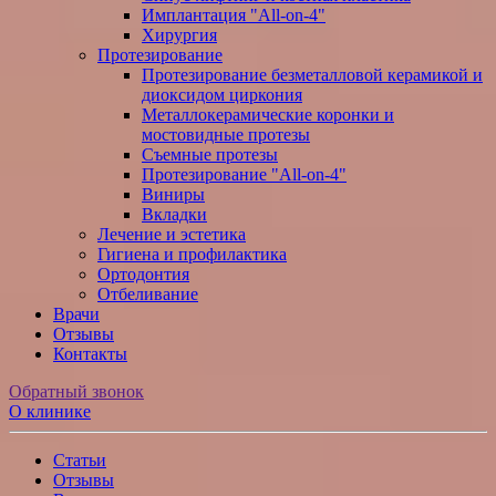
Имплантация "All-on-4"
Хирургия
Протезирование
Протезирование безметалловой керамикой и
диоксидом циркония
Металлокерамические коронки и
мостовидные протезы
Съемные протезы
Протезирование "All-on-4"
Виниры
Вкладки
Лечение и эстетика
Гигиена и профилактика
Ортодонтия
Отбеливание
Врачи
Отзывы
Контакты
Обратный звонок
О клинике
Статьи
Отзывы