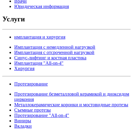
Врачи
Юридическая информация
Услуги
имплантация и хирургия
Имплантация с немедленной нагрузкой
Имплантация с отсроченной нагрузкой
Синус-лифтинг и костная пластика
Имплантация "All-on-4"
Хирургия
Протезирование
Протезирование безметалловой керамикой и диоксидом
циркония
Металлокерамические коронки и мостовидные протезы
Съемные протезы
Протезирование "All-on-4"
Виниры
Вкладки