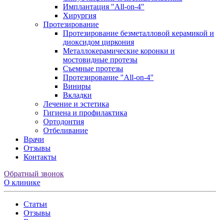
Имплантация "All-on-4"
Хирургия
Протезирование
Протезирование безметалловой керамикой и
диоксидом циркония
Металлокерамические коронки и
мостовидные протезы
Съемные протезы
Протезирование "All-on-4"
Виниры
Вкладки
Лечение и эстетика
Гигиена и профилактика
Ортодонтия
Отбеливание
Врачи
Отзывы
Контакты
Обратный звонок
О клинике
Статьи
Отзывы