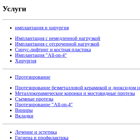
Услуги
имплантация и хирургия
Имплантация с немедленной нагрузкой
Имплантация с отсроченной нагрузкой
Синус-лифтинг и костная пластика
Имплантация "All-on-4"
Хирургия
Протезирование
Протезирование безметалловой керамикой и диоксидом 
Металлокерамические коронки и мостовидные протезы
Съемные протезы
Протезирование "All-on-4"
Виниры
Вкладки
Лечение и эстетика
Гигиена и профилактика