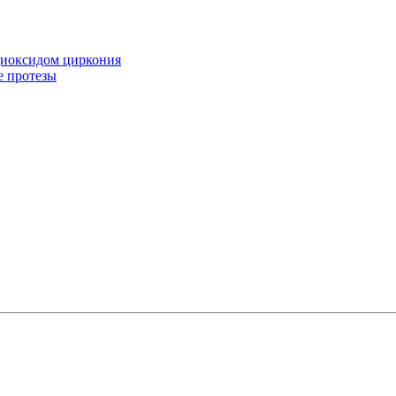
диоксидом циркония
е протезы